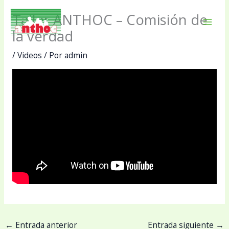
Ir
Taller ANTHOC – Comisión de
al
Mai
contenido
la verdad
Men
/
Videos
/ Por
admin
←
Entrada anterior
Entrada siguiente
→