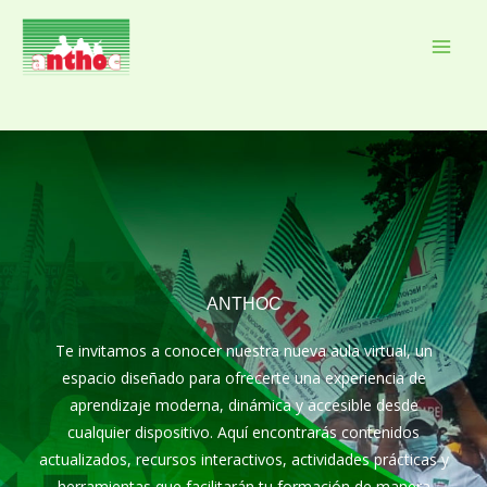
Ir
al
Mai
contenido
Men
ANTHOC
Te invitamos a conocer nuestra nueva aula virtual, un
espacio diseñado para ofrecerte una experiencia de
aprendizaje moderna, dinámica y accesible desde
cualquier dispositivo. Aquí encontrarás contenidos
actualizados, recursos interactivos, actividades prácticas y
herramientas que facilitarán tu formación de manera