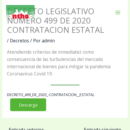
Ir
DECRETO LEGISLATIVO
al
Mai
contenido
NÚMERO 499 DE 2020
CONTRATACION ESTATAL
Men
/
Decretos
/ Por
admin
Atendiendo criterios de inmediatez como
consecuencia de las turbulencias del mercado
internacional de bienes para mitigar la pandemia
Coronavirus Covid 19.
DECRETO_499_DE_2020_-CONTRATACION__ESTATAL
Descarga
←
Entrada anterior
Entrada siguiente
→