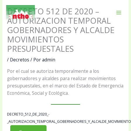
Ir
DECRETO 512 DE 2020 –
al
Mai
contenido
AUTORIZACION TEMPORAL
GOBERNADORES Y ALCALDE
Men
MOVIMIENTOS
PRESUPUESTALES
/
Decretos
/ Por
admin
Por el cual se autoriza temporalmente a los
gobernadores y alcaldes para realizar movimientos
presupuestales, en el marco del Estado de Emergencia
Económica, Social y Ecológica.
DECRETO_512_DE_2020_-
_AUTORIZACION_TEMPORAL_GOBERNADORES_Y_ALCALDE_MOVIMIENTO