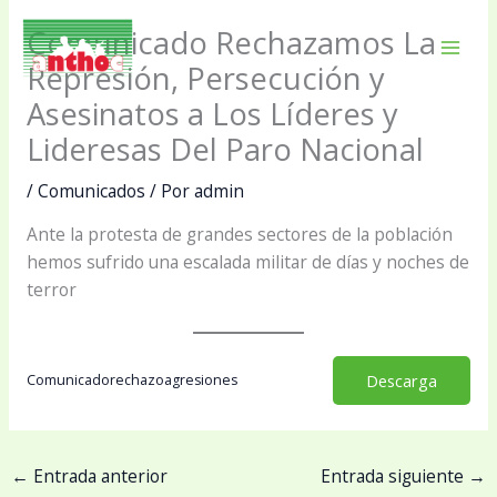
Ir
Comunicado Rechazamos La
al
Mai
contenido
Represión, Persecución y
Asesinatos a Los Líderes y
Men
Lideresas Del Paro Nacional
/
Comunicados
/ Por
admin
Ante la protesta de grandes sectores de la población
hemos sufrido una escalada militar de días y noches de
terror
Descarga
Comunicadorechazoagresiones
←
Entrada anterior
Entrada siguiente
→