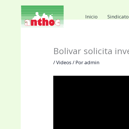
Ir
al
Inicio
Sindicato
contenido
Bolivar solicita in
/
Videos
/ Por
admin