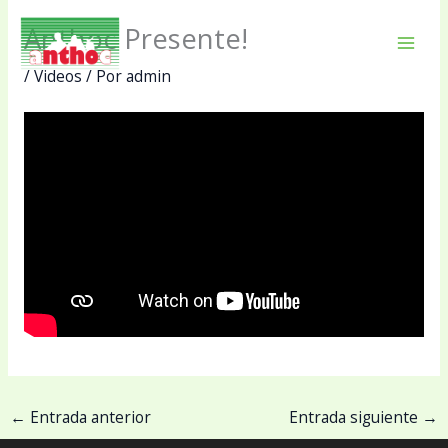
Ir
Anthoc Presente!
al
Mai
contenido
/
Videos
/ Por
admin
Men
←
Entrada anterior
Entrada siguiente
→