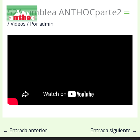
Ir
52Asamblea ANTHOCparte2
al
Mai
contenido
/
Videos
/ Por
admin
Men
←
Entrada anterior
Entrada siguiente
→