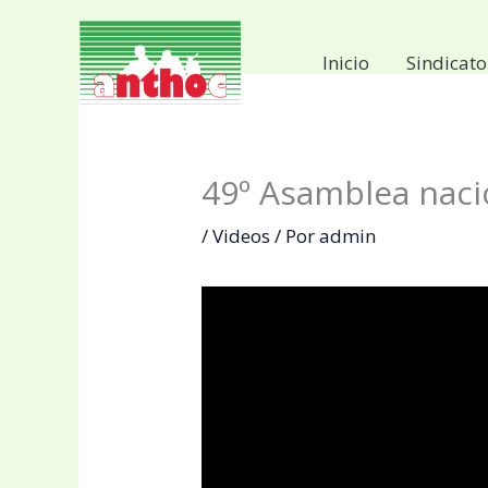
Ir
al
Inicio
Sindicato
contenido
49º Asamblea nac
/
Videos
/ Por
admin