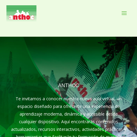
Ir
al
Mai
contenido
Men
ANTHOC
Te invitamos a conocer nuestra nueva aula virtual, un
espacio diseñado para ofrecerte una experiencia de
aprendizaje moderna, dinámica y accesible desde
cualquier dispositivo. Aquí encontrarás contenidos
actualizados, recursos interactivos, actividades prácticas y
herramientas que facilitarán tu formación de manera